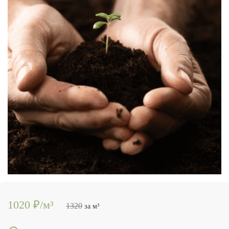
1020 ₽/м³
1320
за м³