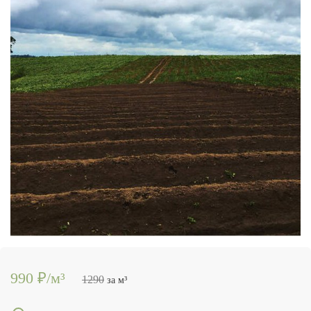
990 ₽/м³
1290
за м³