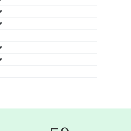
 ₽
 ₽
 ₽
 ₽