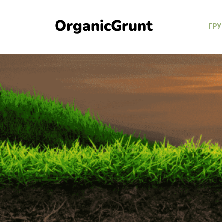
OrganicGrunt
ГР