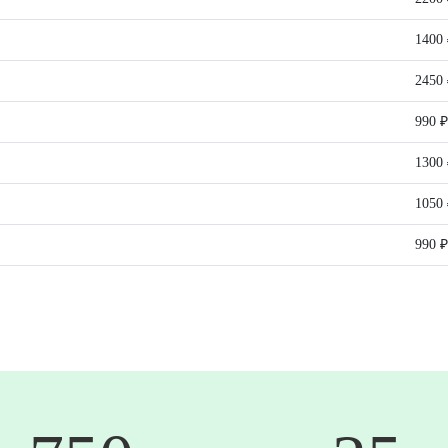
1400
2450
990 ₽
1300
1050
990 ₽