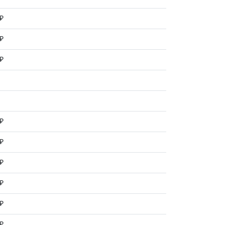
 ₽
 ₽
 ₽
 ₽
 ₽
 ₽
 ₽
 ₽
 ₽