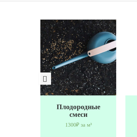
дная
Плодородные
я
смеси
 м³
1300₽ за м³