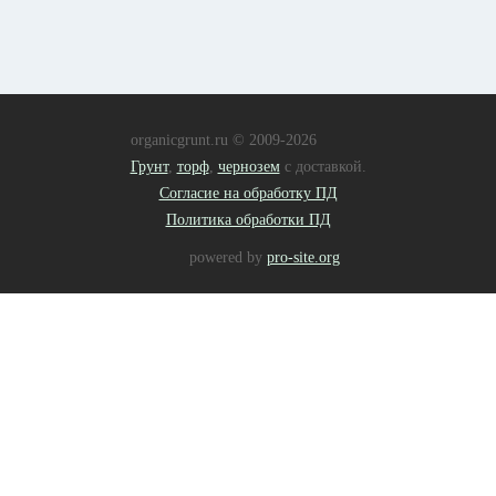
КОНТАКТЫ
127015, г Москва, Новодмитровская улица, д 2, корпус 1,
бизнес центр «Савеловский Сити»
+7 (495) 001-47-01
welcome@organicgrunt.ru
organicgrunt.ru © 2009-2026
Грунт
,
торф
,
чернозем
с доставкой.
Согласие на обработку ПД
Политика обработки ПД
powered by
pro-site.org