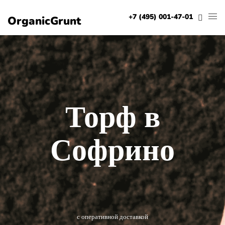
+7 (495) 001-47-01
OrganicGrunt
Торф в
Софрино
с оперативной доставкой