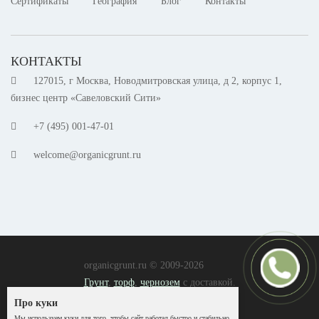
Сертификаты
География
Блог
Контакты
КОНТАКТЫ
127015, г Москва, Новодмитровская улица, д 2, корпус 1,
бизнес центр «Савеловский Сити»
+7 (495) 001-47-01
welcome@organicgrunt.ru
organicgrunt.ru © 2009-2026
Грунт
,
торф
,
чернозем
с доставкой.
Согласие на обработку ПД
Про куки
Политика обработки ПД
Мы используем куки для того, чтобы сайт работал быстро и стабильно.