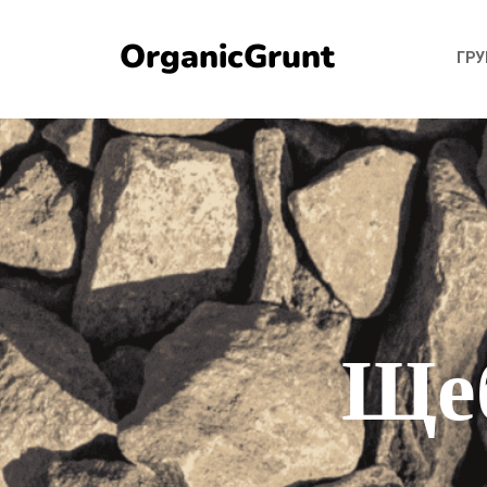
OrganicGrunt
ГР
Щеб