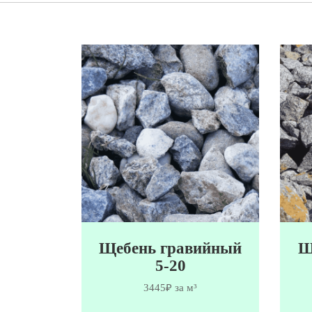
Щебень гравийный
Щ
5-20
3445₽ за м³