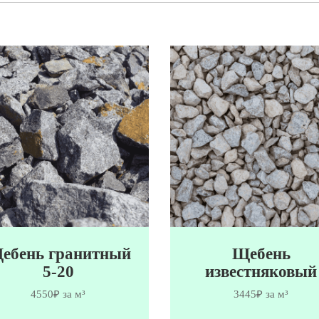
ебень гранитный
Щебень
5-20
известняковый
4550₽ за м³
3445₽ за м³