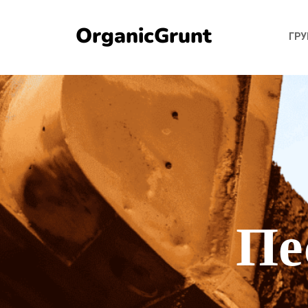
OrganicGrunt
ГР
Пе