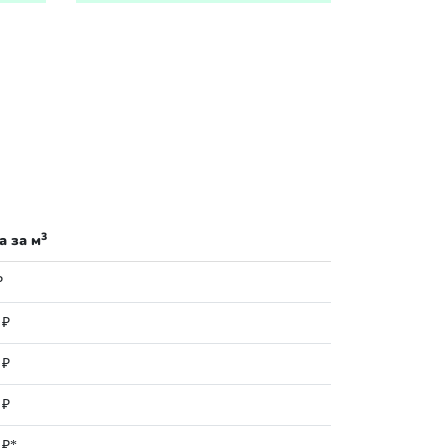
3
а за м
₽
 ₽
 ₽
 ₽
 ₽*