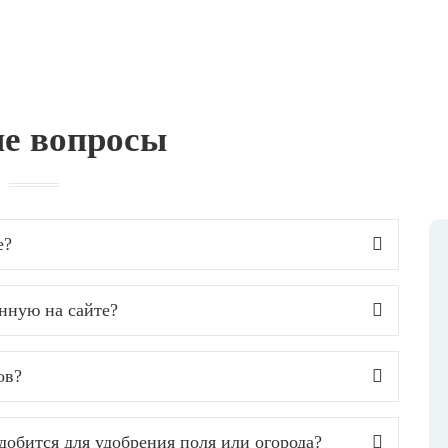
е вопросы
е?
анную на сайте?
ов?
добится для удобрения поля или огорода?