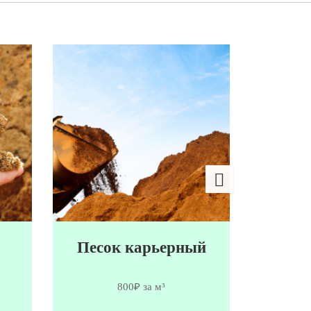
Песок карьерный
Мы
800₽ за м³