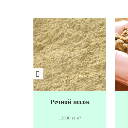
сок
Речной песок
1200₽ за м³