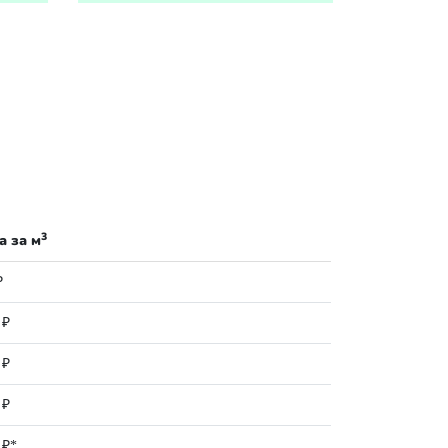
3
а за м
₽
 ₽
 ₽
 ₽
 ₽*