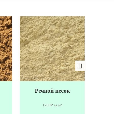
Речной песок
Се
1200₽ за м³