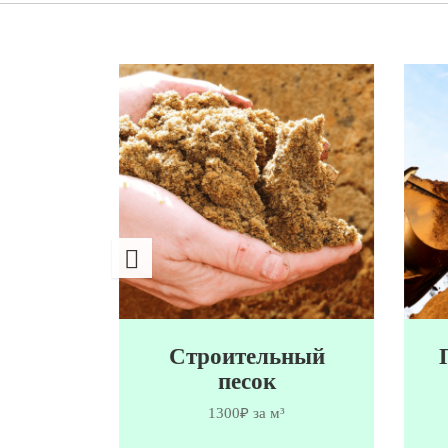
сок
Строительный
песок
1300₽ за м³