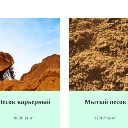
Песок карьерный
Мытый песок
800₽ за м³
1150₽ за м³