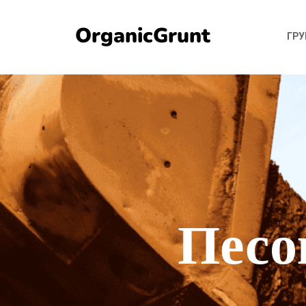
OrganicGrunt
ГР
Песо