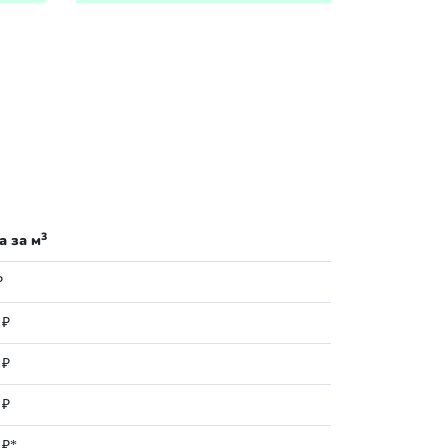
3
а за м
₽
 ₽
 ₽
 ₽
 ₽*