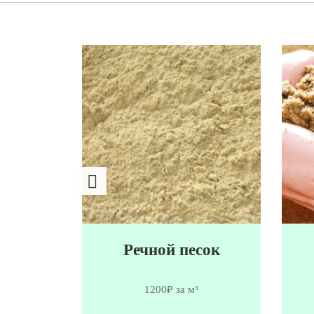
сок
Речной песок
1200₽ за м³