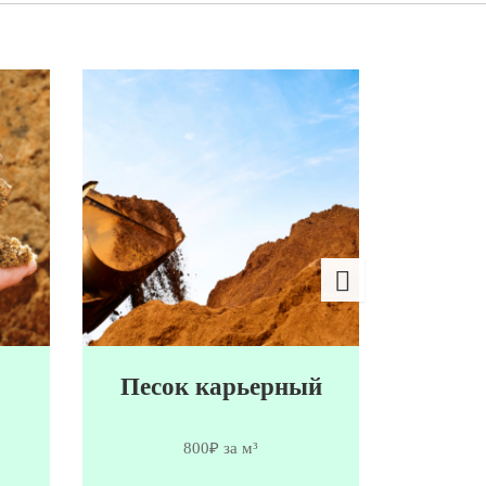
Песок карьерный
Мы
800₽ за м³