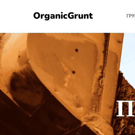
OrganicGrunt
ГР
П