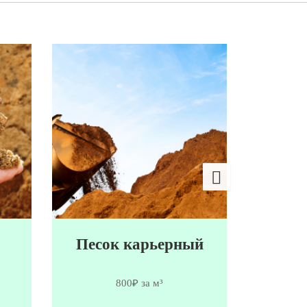
Песок карьерный
Мы
800₽ за м³