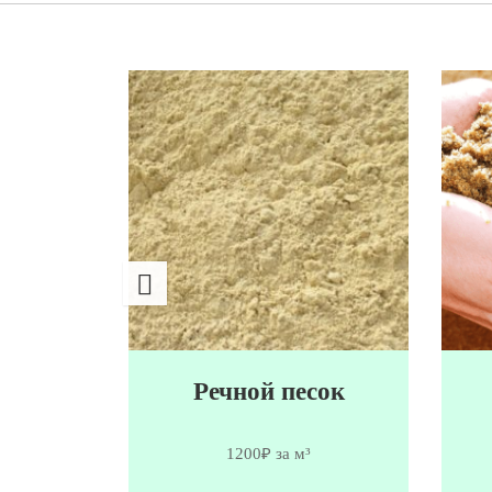
сок
Речной песок
1200₽ за м³