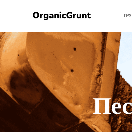
OrganicGrunt
ГР
Пес