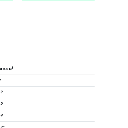
3
а за м
₽
 ₽
 ₽
 ₽
 ₽*