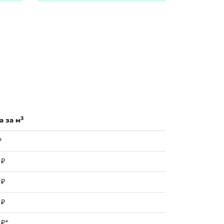
3
а за м
₽
 ₽
 ₽
 ₽
 ₽*