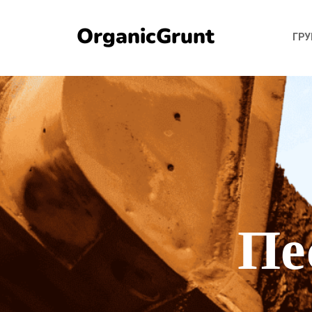
OrganicGrunt
ГР
Пе