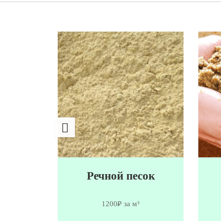
сок
Речной песок
1200₽ за м³