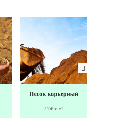
Песок карьерный
Мы
800₽ за м³