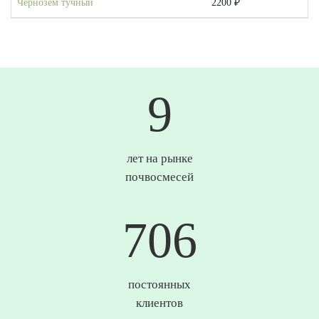
Чернозем тучный
2200 ₽
10
лет на рынке
почвосмесей
736
постоянных
клиентов