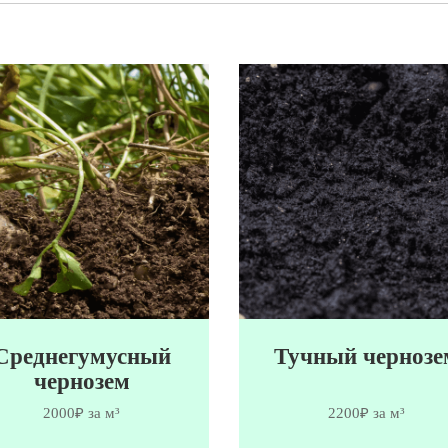
Среднегумусный
Тучный чернозе
чернозем
2000₽ за м³
2200₽ за м³