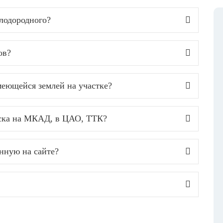
лодородного?
ов?
еющейся землей на участке?
уска на МКАД, в ЦАО, ТТК?
анную на сайте?