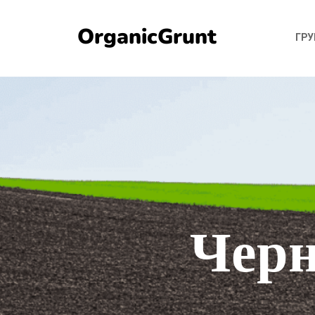
OrganicGrunt
ГР
Черн