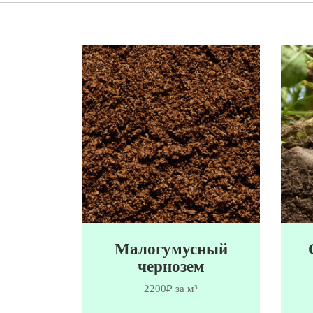
Малогумусный
чернозем
2200₽ за м³