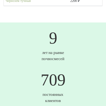
Чернозем тучный
2200 ₽
10
лет на рынке
почвосмесей
737
постоянных
клиентов