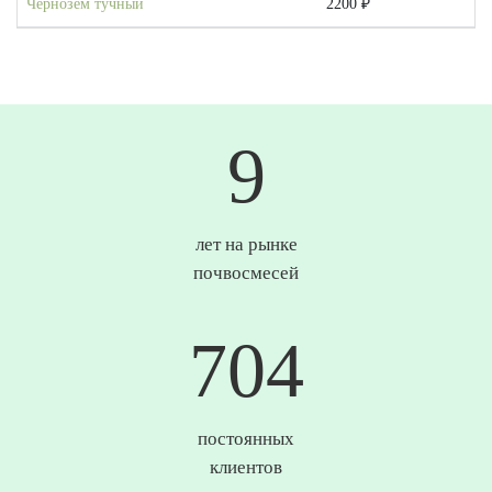
Чернозем тучный
2200 ₽
10
лет на рынке
почвосмесей
734
постоянных
клиентов